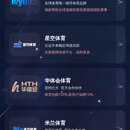
分类导航

1200-1500KW
1300KW潍柴发电机组
1400KW潍柴发电机组