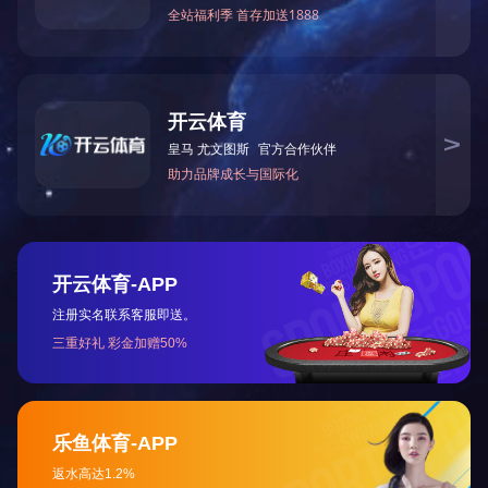
1350KW帕金斯发电机组
1500KW帕金斯发电机组
1500KW奔驰发电机组
电话：0523-86569635