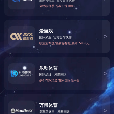
1500KW潍柴发电机组
1300KW玉柴发电机组
1500KW玉柴发电机组
1500KW重庆康明斯发电机组