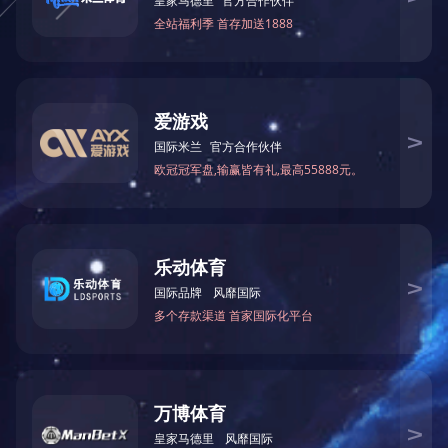
2. 噪音要求：小功率段（不大于500KW）的噪声要求在
65~75dB(A)/7m范围内；大功率段（500KW以上）的噪声要
求在75~90dB(A)/7m范围内。
3. 安全措施：防潮、防水、防尘、防音。
4. 性能保障：运行稳定，电力平均恢复时间为20秒。
锋发发电机组优势：
1. 选用知名品牌的发动机和发电机，可靠性高；
2. 主用机组可连续带载运行500小时，机组平均无故障时间
为2000-3000小时，平均故障修复时间为0.5小时；
3. 智能监控、并机并网技术，实现了发电机组电力与市电的
黑启动无缝连接；
4. 先进的防水、防尘、防沙设计，优异的喷涂工艺以及性能
优良的水箱，使机组适用于超高温、超低温、盐含量高、湿
度大等极其恶劣的环境；